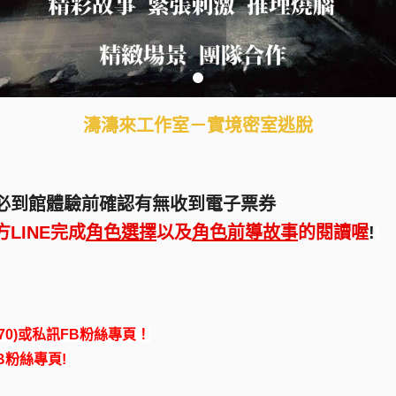
濤濤來工作室－實境密室逃脫
必到館體驗前確認有無收到電子票券
方LINE完成
角色選擇
以及
角色前導故事
的閱讀喔
!
!
70)或私訊FB粉絲專頁！
粉絲專頁!