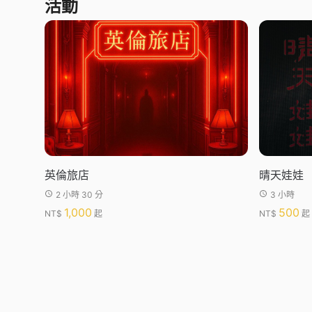
活動
英倫旅店
晴天娃娃
2 小時 30 分
3 小時
1,000
500
NT$
起
NT$
起