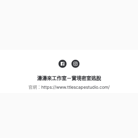
濤濤來工作室－實境密室逃脫
官網：
https://www.ttlescapestudio.com/
服務信箱：
ttlescapestudio@gmail.com
聯絡電話：
+88635626110
手機號碼：
+886912850770
地址：
新竹市東南街96巷5弄7號
服務條款
|
隱私權政策