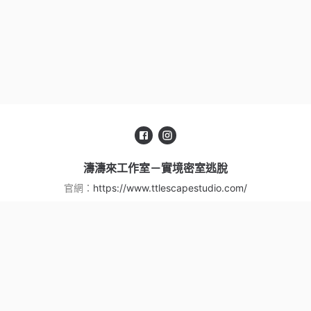
濤濤來工作室－實境密室逃脫
官網：
https://www.ttlescapestudio.com/
服務信箱：
ttlescapestudio@gmail.com
聯絡電話：
+88635626110
手機號碼：
+886912850770
地址：
新竹市東南街96巷5弄7號
服務條款
|
隱私權政策